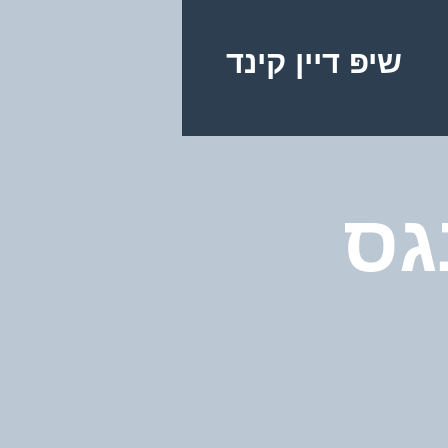
שיפּ דיין קינד
גס