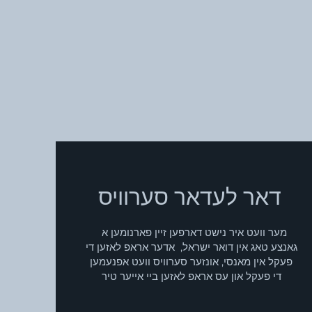
דאר לעדאר סערוויס
מער וועט איר נישט דארפען זיין פארנומען א
גאנצע טאג אין דואר ישראל, אדער אראפ לאזען די
פעקל אין מאנסי, אונזער סערוויס וועט אפנעמען
די פעקל און עס אראפ לאזען ביי אייער טיר