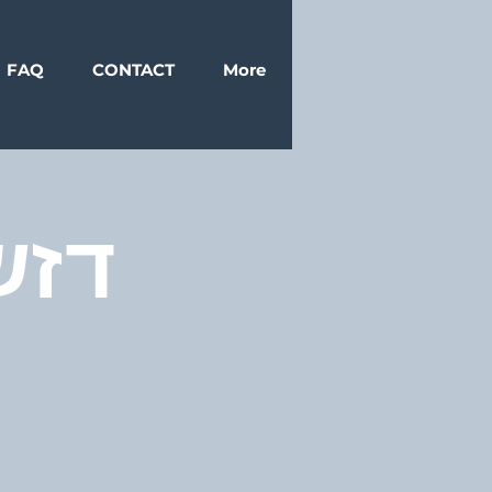
FAQ
CONTACT
More
דזש