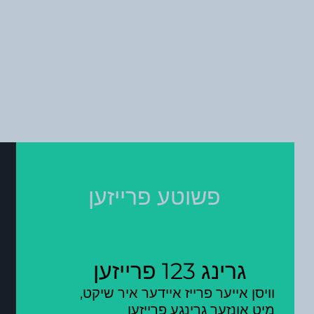
פשוטע פרייזען
גרינג 123 פרייזען
וויסן אייער פרייז איידער איר שיקט,
מיט אונזער גרינגע פרייזען